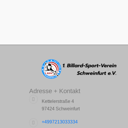
Adresse + Kontakt
Kettelerstraße 4
97424 Schweinfurt
+4997213033334