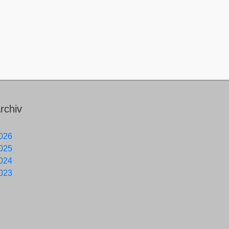
rchiv
026
025
024
023